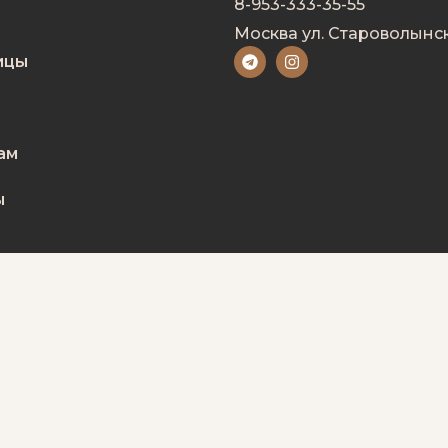
8-953-333-35-55
Москва ул. Староволынск
ицы
ам
ы