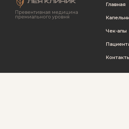
Главная
Превентивная медицина
премиального уровня
Капельн
Чек-апы
Пациент
Контакт