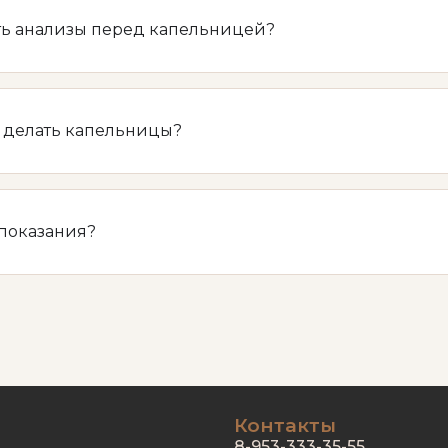
ть анализы перед капельницей?
о делать капельницы?
опоказания?
Контакты
8-953-333-35-55