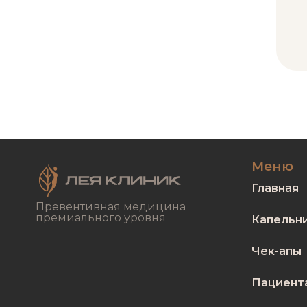
Меню
Главная
Превентивная медицина
премиального уровня
Капельн
Чек-апы
Пациент